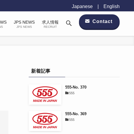
Japanese
|
English
Contact
EWS
JPS NEWS
求人情報
WS
JPS NEWS
RECRUIT
新着記事
555-No. 370
555
555-No. 369
555