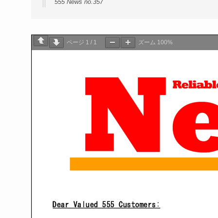
555 News no.357
ページ
1
/
1
ズーム
100%