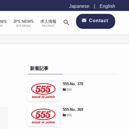
Japanese
|
English
Contact
EWS
JPS NEWS
求人情報
WS
JPS NEWS
RECRUIT
新着記事
555-No. 370
555
555-No. 369
555