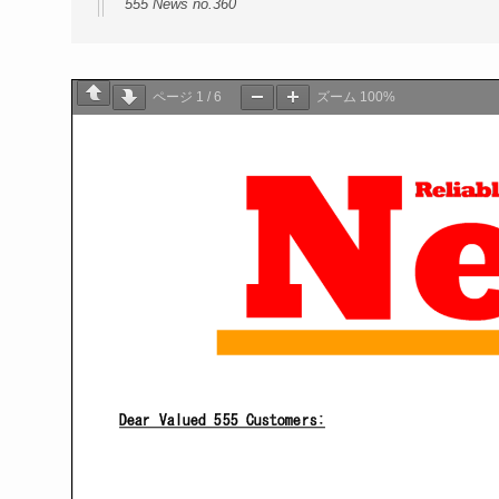
555 News no.360
ページ
1
/
6
ズーム
100%