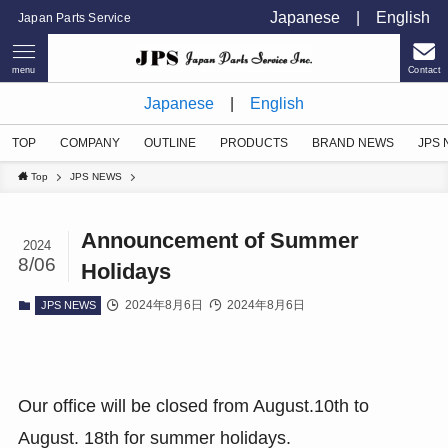
Japanese
|
English
Japan Parts Service
menu
Contact
Japanese
|
English
TOP
COMPANY
OUTLINE
PRODUCTS
BRAND NEWS
JPS
Top
JPS NEWS
Announcement of Summer
2024
8/06
Holidays
2024年8月6日
2024年8月6日
JPS NEWS
Our office will be closed from August.10th to
August. 18th for summer holidays.